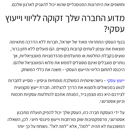
וחושפים את היתרונות הפנומנליים שהוא יכול להעניק לארגון שלכם.
מדוע החברה שלך זקוקה לליווי וייעוץ
עסקי?
בנוף העסקי התחרותי מאוד של ישראל, חברות ללא הדרכה מתאימה
מוצאות את עצמן לעתים קרובות בקשיים. הם פועלים ללא חזון ברור,
טועים בקבלת החלטות או מתעלמים מהזדמנויות פוטנציאליות, אך
נותרים מוגבלים ואינם מסוגלים לממש את מלוא הפוטנציאל שלהם.
היכנסו לתחום הליווי והייעוץ העסקי – משנה את כללי המשחק.
ייעוץ עסקי
– גישה שיטתית המשלבת מומחיות וניסיון – מסייע לחברות
לנווט במכשולים ולמצוא את הדרך להצלחה. חברת ייעוץ מקצועית
לצידכם היא כמו מצפן ביד, המנחה אתכם להחלטות עסקיות חכמות
וכיוון אסטרטגי.
על ידי העסקת חברה כזו, העסק שלך יכול להפיק תועלת מתכנון
אסטרטגי, פרספקטיבות שוק מורחבות וייעוץ פיננסי חיוני. לכן, השאלה
המשכנעת לא תהיה "למה", אלא "למה לא?". נשוחח על כך יותר