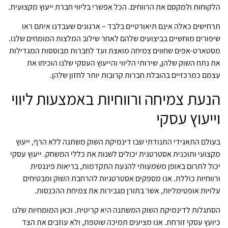
הלקוחות ולמקסם את הרווחים. הכל אפשרי בליווי חברת ייעוץ מקצועית.
תרחישים כאלה אינם תיאורטיים בלבד – ארגונים שעבדנו איתם ראו
שיפורים מוחשיים בביצועים שלהם לאחר שילוב המלצות המומחים שלנו.
מסטארט-אפים שחווים צמיחה מואצת ועד לחברות מבוססות המגדילות
את נתח השוק שלהן, שירותי הליווי והייעוץ העסקי שלנו הוכיחו את
עצמם כמרכזיים בהובלת חברות קרובות יותר לחזון שלהן.
הנעת צמיחה ורווחיות באמצעות ליווי
וייעוץ עסקי
בעולם התאגידי התנודתי שבו דינמיקת השוק משתנה ללא הרף, ייעוץ
מקצועי ותוכנית אסטרטגית יכולים לשנות את כללי המשחק. ייעוץ עסקי
יכול לתרום באופן משמעותי להנעת התקדמות, בריאות פיננסית
ורווחיות כוללת. אנו מספקים אסטרטגיות להרחבת השוק ומבטיחים
עלויות אופטימליות, אשר בתורן מגבירות את צמיחת ההכנסות.
הסתגלות לדינמיקת השוק המשתנה היא קריטית. וכאן המומחיות שלנו
כיועץ עסקי זורחת. אנו מציעים תמיכה שוטפת, ולא עוזבים את הצד