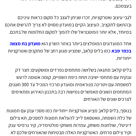
בעצמכם.
לגבי עיצוב ואטרקציות, זכרו שניתן לעצב כל מקום כראות עיניכם
ובהתאם לתקציב. העיצוב הקיים במועדון מסוים לא צריך להרשים אתכם
במיוחד, אלא יותר הפוטנציאל שלו להפוך למקום החלומות של בתכם.
אחד המועדונים המומלצים ביותר באזור השרון הוא
מועדון בת מצווה
בכפר סבא
כמו בליס קלאב, שמציע מגוון רחב של מתקנים ואטרקציות
ייחודיות.
בליס קלאב מתגאה בשלושה מתחמים נפרדים ומושקעים: חצר דק
ענקית עם מתחמי ישיבה תחת כיפת השמיים, קומה אטומה לרעש
למשפחה עם ויטרינה פנוראמית ומועדון מרכזי המכיל עד 300 חוגגים.
המתחמים השונים מאפשרים גמישות רבה בתכנון האירוע ומתאימים
לצרכים שונים של האורחים.
בנוסף, בליס קלאב מציע אטרקציות ייחודיות כמו מסכי ענק עם תמונות
של כלת השמחה, וואטסאפ לייב להעלאת תמונות למסכים, תא צילום
דיגיטלי, שולחנות משחק, עמדות משחקי מולטימדיה, קיר גרפיטי ענק
וקיר צילום פרחים. האטרקציות האלה מבטיחות שהאורחים שלכם לא