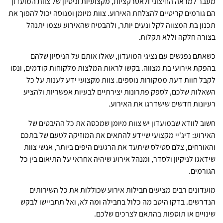
מעבר למראה החיצוני ולאטרקציות, מקצועיות וניסיון של צוות המועדון
הם גורמים קריטיים להצלחת האירוע. צוות מיומן ומנוסה יכול להפוך את
תכנון בת המצווה לקל ונעים יותר, ולהבטיח שהאירוע עצמו יתנהל
בצורה חלקה וללא תקלות.
כשאתם נפגשים עם נציגי המועדון, שאלו אותם על הניסיון שלהם
בהפקת אירועי בת מצווה. בקשו לראות המלצות מלקוחות קודמים, ונסו
לקבל חוות דעת ממקורות נוספים. צוות מקצועי ידע לענות על כל
השאלות שלכם, לספק פתרונות יצירתיים לבעיות אפשריות ולהציע
רעיונות חדשים שישדרגו את האירוע.
חשוב לוודא שבמועדון יש צוות מיומן שמכסה את כל ההיבטים של
האירוע: דיג'יי מקצועי שיידע להתאים את המוזיקה לטעם של בתכם
והאורחים, צלם סטילס שיתעד את הרגעים היפים ביותר, אנשי צוות
שידאגו לניקיון ולסדר, ומנהל אירוע שיהיה אחראי על התיאום בין כל
הגורמים.
מועדונים רבים מציעים חבילות אירוע שכוללות את כל השירותים
הנדרשים. בדקו היטב מה כלול בחבילה ומה לא, ואל תתביישו לבקש
שינויים או תוספות בהתאם לצרכים שלכם.