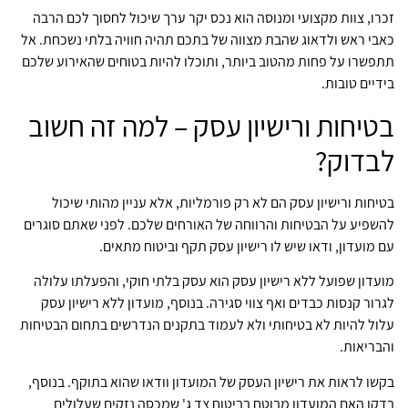
זכרו, צוות מקצועי ומנוסה הוא נכס יקר ערך שיכול לחסוך לכם הרבה
כאבי ראש ולדאוג שהבת מצווה של בתכם תהיה חוויה בלתי נשכחת. אל
תתפשרו על פחות מהטוב ביותר, ותוכלו להיות בטוחים שהאירוע שלכם
בידיים טובות.
בטיחות ורישיון עסק – למה זה חשוב
לבדוק?
בטיחות ורישיון עסק הם לא רק פורמליות, אלא עניין מהותי שיכול
להשפיע על הבטיחות והרווחה של האורחים שלכם. לפני שאתם סוגרים
עם מועדון, ודאו שיש לו רישיון עסק תקף וביטוח מתאים.
מועדון שפועל ללא רישיון עסק הוא עסק בלתי חוקי, והפעלתו עלולה
לגרור קנסות כבדים ואף צווי סגירה. בנוסף, מועדון ללא רישיון עסק
עלול להיות לא בטיחותי ולא לעמוד בתקנים הנדרשים בתחום הבטיחות
והבריאות.
בקשו לראות את רישיון העסק של המועדון וודאו שהוא בתוקף. בנוסף,
בדקו האם המועדון מבוטח בביטוח צד ג' שמכסה נזקים שעלולים