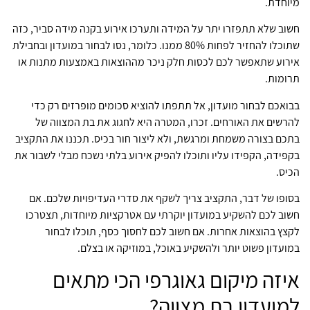
מיוחדת.
חשוב שלא תתפזרו יתר על המידה ותערכו אירוע בקנה מידה סביר, כזה
שתוכלו להחזיר לפחות 80% ממנו. כלומר, נסו לבחור במועדון ובחבילת
אירוע שתאפשר לכם לכסות חלק ניכר מההוצאות באמצעות מתנות או
תרומות.
בבואכם לבחור מועדון, אל תתפתו להוציא סכומים מופרזים רק כדי
להרשים את האורחים. זכרו, המטרה היא לחגוג את בת המצווה של
בתכם בצורה משמחת ומרגשת, ולא ליצור חור בכיס. תכננו את התקציב
בקפידה, הקפידו עליו ותוכלו להפיק אירוע בלתי נשכח מבלי לשבור את
הכיס.
בסופו של דבר, התקציב צריך לשקף את סדרי העדיפויות שלכם. אם
חשוב לכם להשקיע במועדון יוקרתי עם אטרקציות מיוחדות, תצטרכו
לקצץ בהוצאות אחרות. אם חשוב לכם לחסוך כסף, תוכלו לבחור
במועדון פשוט יותר ולהשקיע באוכל, במוזיקה או בצלם.
איזה מיקום גאוגרפי הכי מתאים
למועדון בת מצווה?