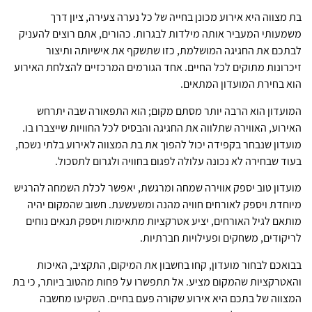
בת מצווה היא אירוע מכונן בחייה של כל נערה צעירה, ציון דרך
משמעותי המעביר אותה מילדות לבגרות. כהורים, אתם רוצים להעניק
לבתכם את החגיגה המושלמת, כזו שתשקף את אישיותה ותיצור
זיכרונות מתוקים לכל החיים. אחד הגורמים המרכזיים להצלחת האירוע
הוא בחירת המועדון המתאים.
המועדון הוא הרבה יותר מסתם מקום; הוא התפאורה שבה יתרחש
האירוע, האווירה שתלווה את החגיגה והבסיס לכל החוויות שייצברו בו.
מועדון שנבחר בקפידה יכול להפוך את בת המצווה לאירוע בלתי נשכח,
בעוד שבחירה לא נכונה עלולה לפגום בחוויה ולגרום לתסכול.
מועדון טוב יספק אווירה שמחה ומרגשת, יאפשר לכלת השמחה להרגיש
מיוחדת ויספק לאורחים חוויה מהנה ומשעשעת. חשוב שהמקום יהיה
מותאם לגיל האורחים, יציע אטרקציות מתאימות ויספק תנאים נוחים
לריקודים, משחקים ופעילויות חברתיות.
בבואכם לבחור מועדון, קחו בחשבון את המיקום, התקציב, האיכות
והאטרקציות שהמקום מציע. אל תתפשרו על פחות מהטוב ביותר, כי בת
המצווה של בתכם היא אירוע שקורה פעם בחיים. השקיעו מחשבה