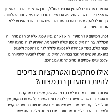
אם אתם מתכננים להזמין אורחים מחו"ל, ייתכן שתעדיפו לבחור מועדון
שנמצא בקרבת שדה התעופה או במיקום מרכזי עם גישה נוחה למלונות.
כך תוכלו להקל עליהם את ההגעה ולהבטיח שהם ייהנו מהאירוע ללא
טרדות מיותרות.
זכרו, המיקום של המועדון הוא לא רק עניין טכני, אלא גם חלק מהחוויה
הכוללת. בחירת מיקום נכון יכולה להפוך את האירוע לנוח ומהנה יותר
עבור כולם, בעוד שבחירה לא נכונה עלולה לגרום לתסכול ולפגוע
בהנאה. השקיעו מחשבה בבחירת המיקום, ותוכלו להבטיח שהאורחים
שלכם יגיעו שמחים ונינוחים לחגוג עם בתכם.
אילו מתקנים ואטרקציות צריכים
להיות במועדון בת מצווה?
איכות המועדון נמדדת לא רק במראה שלו, אלא גם במתקנים
ובאטרקציות שהוא מציע. כדי לקבל רושם אמיתי על איכות המקום, אין
תחליף לביקור פיזי. אחרי שצמצמתם את האפשרויות בהתאם לתקציב
ולמיקום, בקרו בכל אחד מהמועדונים ברשימה שלכם והתרשמו