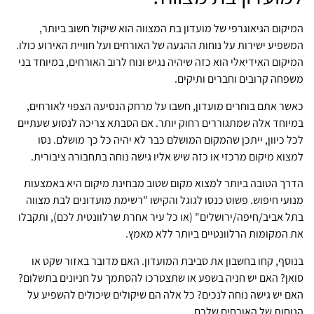
המיקום הגיאוגרפי של מועדון בת המצווה הוא שיקול חשוב ביותר,
המשפיע ישירות על נוחות ההגעה של האורחים ועל חוויית האירוע כולו.
המיקום האידיאלי הוא כזה שיהיה נגיש ונוח לרוב האורחים, במיוחד בני
משפחה קרובים וחברים ותיקים.
כאשר אתם בוחרים מועדון, חשבו על מרחק הנסיעה הצפוי לאורחים,
במיוחד אלה שמתגוררים רחוק יותר. אם הסבתא צריכה לנסוע שעתיים
לכל כיוון, ייתכן שהמקום המושלם כבר לא יהיה כל כך מושלם. נסו
למצוא מיקום מרכזי או כזה שיש אליו גישה נוחה בתחבורה ציבורית.
הדרך הטובה ביותר למצוא מקום שטוב מבחינת מיקום היא באמצעות
מנועי חיפוש. פשוט כנסו לגוגל והקישו "רשימת מועדונים לבת מצווה
בתל אביב/חיפה/ירושלים" (או כל עיר אחרת שרלוונטית לכם), ותקבלו
את המקומות הרלוונטיים ביותר ללא מאמץ.
בנוסף, קחו בחשבון את סביבת המועדון. האם מדובר באזור שקט או
סואן? האם יש חניה בשפע או שתצטרכו להסתמך על חניונים בתשלום?
האם יש גישה נוחה לנכים? כל אלה הם שיקולים שיכולים להשפיע על
הנוחות של האורחים שלכם.