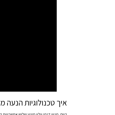
איך טכנולוגיות הנעה 
היום, מגוון דגמי וולוו מציע שלוש אפשרויות הנעה מרכזיות: Mild Hybrid (היברידי מתון), ug-in Hybrid