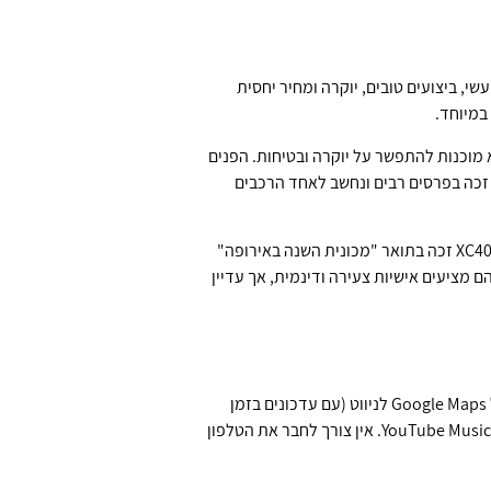
י, ביצועים טובים, יוקרה ומחיר יחסית
דגם שמיועד למשפחות גדולות שלא מוכנות להתפשר על יוקרה ובטיחות. הפנים
רווחים להפליא, המושבים נוחים גם בשורה השלישית (למבוגרים קטנים יותר), ותחושת הנהיגה יוקרתית ומפנקת. ה-XC90 זכה בפרסים רבים ונחשב לאחד הרכבים
– הדגמים הקומפקטיים של וולוו שמיועדים לנהגים צעירים יותר או למי שמחפש רכב עירוני זריז. ה-XC40 זכה בתואר "מכונית השנה באירופה"
 טווח מצוין של מעל 400 ק"מ, ומחיר נגיש יחסית. שניהם מציעים אישיות צעירה ודינמית, אך עדיין
דגמי וולוו המודרניים מצוידים במערכת Google Built-in, שמשמעה שכל השירותים של גוגל מובנים ישירות ברכב. זה כולל Google Maps לניווט (עם עדכונים בזמן
אמת על תנועה וסגירות כבישים), Google Assistant לפקודות קוליות, ו-Google Play לאפליקציות מוזיקה כמו Spotify ו-YouTube Music. אין צורך לחבר את הטלפון