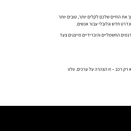
פוך את החיים שלכם לקלים יותר, טובים יותר
נדרט חדש וגלובלי עבור אנשים.
יבת להשתמש ב-25% חומרים ממוחזרים בכל רכב עד 2025, ולהפחית את טביעת הרגל הפחמנית ב-40%. הדגמים החשמליים והיברידיים מייצגים צעד
רק רכב – זו הצהרה על ערכים. וולוו