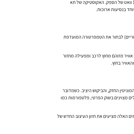
מערכת הסאונד של Bowers & Wilkins (בחבילות הגימור הגבוהות) היא אחת הטובות בתעשייה, עם 15-19 רמקולים ו-1410 וואט של הספק. האקוסטיקה של תא
וחד בנסיעות ארוכות.
נוסע קדמי, ושני נוסעים אחוריים) לבחור את הטמפרטורה המועדפת
ם מזהה אוויר מזוהם מחוץ לרכב ומפעילה מחזור
האוויר בחוץ.
מוניטין החזק, והביקוש היציב. כשמדובר
ים מצוינים בשוק הפרטי, פלטפורמות כמו
XC60 מודל 2018 ומעלה (הדור השני) ו-XC90 מודל 2015 ומעלה. שני הדגמים האלה מציעים את חזון העיצוב החדש של