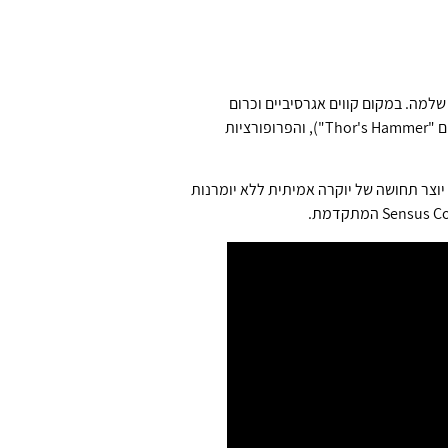
 שלמה. במקום קווים אגרסיביים וכרום
מבריק, וולוו בוחרת בגישה מינימליסטית ואלגנטית. הקווים נקיים, החזית מוחזקת עם הפנסים האייקוניים בצורת T (הנקראים "Thor's Hammer"), והפרופורציות
 יוצר תחושה של יוקרה אמיתית ללא יומרנות