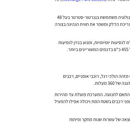
דגמי Mild Hybrid משלבים מנוע בנזין עם מערכת חשמלית קטנה שעוזרת להפחית צריכת דלק ולשפר את הביצועים. הטכנולוגיה משתמשת בגנרטור-סטרטר בעל 48
שר לרכב "לגלוש" בניטרל כשהנהג מרים את הרגל מהגז, ולאגור אנרגיה שמנוצלת בהאצה. זה מוריד כ-15% מצריכת הדלק ומשפר את חווית הנהיגה בצורה
Plug-in Hy כמו XC60 Recharge ו-XC90 Recharge מציעים את הטוב משני העולמות: טווח חשמלי של 80-90 ק"מ לנסיעות יומיומיות, ומנוע בנזין לנסיעות
כל דגם של וולוו מגיע כיום עם חבילת בטיחות מקיפה שכוללת את City Safety, Pilot Assist, ומערכות נוספות. City Safety מזהה הולכי רגל, רוכבי אופניים, רכבים
3 מעלות.
איץ בהתאם לתנועה. המערכת פועלת עד מהירות
ירה מפני רכבים בשטח המת ויכולה אפילו להפעיל
גוריות. זה לא מקרה – זו תוצאה של עשרות שנות מחקר ופיתוח