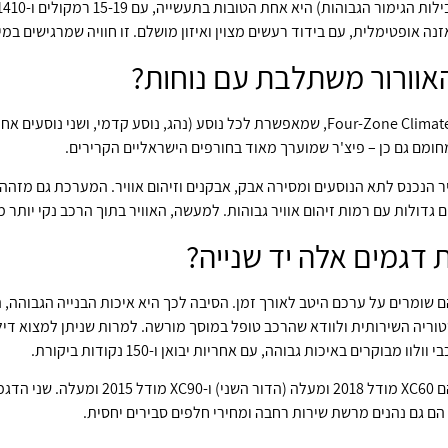
זנה אופטימלית, עם בידוד רעשים מצוין ואיזון מושלם. זו חוויה שמרגישים במי
אוורור משתלבת עם נוחות?
דגמי וולוו מובילים מציעים מערכת Four-Zone Climate Control, שמאפשרת לכל נוסע (נהג, 
חומם גם כן – פיצ'ר שמוערך מאוד בחורפים הישראליים הקרירים.
Clea מסננת את האוויר הנכנס לתא הנוסעים ומסירה אבק, אבקנים וזיהום אוויר. המערכת ג
 גדולות עם רמות זיהום אוויר גבוהות. למעשה, האוויר בתוך הרכב נקי יותר מ
 דגמים אלה יד שנייה?
ם שומרים על ערכם היטב לאורך זמן. הסיבה לכך היא איכות הבנייה הגבוהה, ה
סטוריה השירותית ולוודא שהרכב טופל במוסך מורשה. למרות שניתן למצוא דיל
לוו מבוקרים באיכות גבוהה, עם אחריות יבואן ו-150 נקודות ביקורת.
הדגמים המומלצים ביותר לרכישה יד שנייה הם 
 הם גם נהנים מרשת שירות רחבה ומחירי חלפים סבירים יחסית.