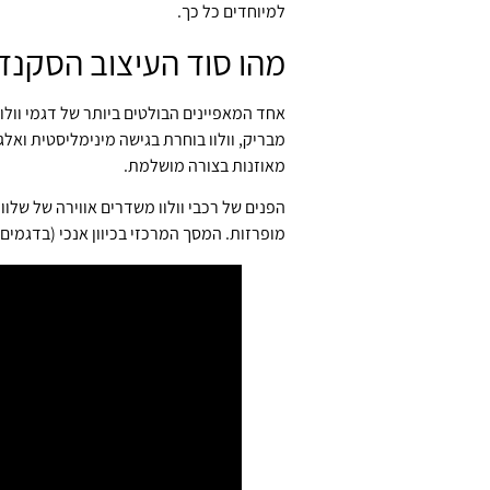
למיוחדים כל כך.
מהו סוד העיצוב הסקנדי
אחד המאפיינים הבולטים ביותר של דגמי וולוו
מאוזנות בצורה מושלמת.
הפנים של רכבי וולוו משדרים אווירה של שלו
מופרזות. המסך המרכזי בכיוון אנכי (בדגמים כמו XC60 ו-XC90) מזכיר טאבלט ופשוט לשימוש, והוא חלק ממערכת nsus Connect