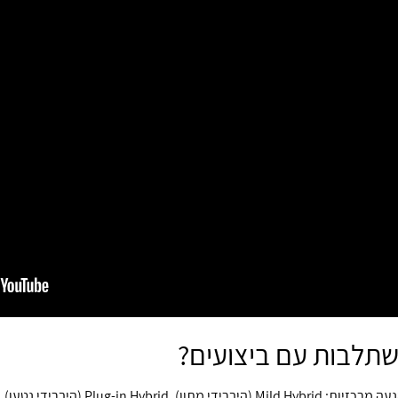
משתלבות עם ביצועים?
Pl (היברידי נטען), וחשמלי מלא (