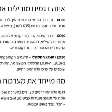
איזה דגמים מובילים את
XC60
– זהו רכב הפנאי הבינוני שהפך לרב המכ
סביר. תא המטען מרווח (635 ליטר), הישיבה גבוהה ונוחה, והטכנולוגיות מתקדמות. זה הדגם שמשפחות ישראליות אוהבות במיוחד.
XC90
המעוצבים והבטוחים ביותר בקטגוריה.
XC40 / EX30 החשמלי
שומרים על ערכי וולוו המסורתיים.
מה מייחד את מערכות הב
– הכל עובד באופן עצמאי.