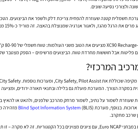
ה ולצורכי נסיעה שונים.
וולט שמאפ
דגמי brid
 חוששות מחרדת טווח. הביצועים מרשימים – הספק מצטבר של 455 כ"ס בדגמים המשוריינים ביותר.
רכיב המרכזי?
 במקרה הצורך. המערכת פועלת גם בלילה ובתנאי תאורה ירודים, ומציעה הגנה של 60
צי-אוטונומית שעוזרת לשמור על נתיב, לשמור מרחק מהרכב שלפנים, ולהאט או לה
Blind Spot Information System
(BLIS) מזה
ן שרכב מתקרב.
כל הדגמים המובילים של וולוו קיבלו 5 כוכבים במבחני Euro NCAP, עם ציונים מצוינים בכל הקט